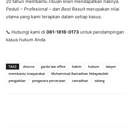
20 tahun membantu ribuan klien mendapatkan haknya.
Peduli – Profesional – dan Best Result
merupakan nilai
utama yang kami terapkan dalam setiap kasus.
📞 Hubungi kami di
081-1816-0173
untuk pendampingan
kasus hukum Anda.
TAGS
divorce
garda law office
hakim
hukum
lawyer
membantu masyarakat
Muhammad Ramadhan Hidayatullah
pengadilan
pengecara perceraian
ramadhan
sidang