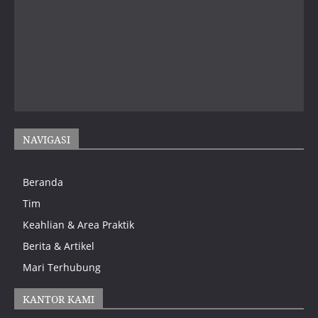
NAVIGASI
Beranda
Tim
Keahlian & Area Praktik
Berita & Artikel
Mari Terhubung
KANTOR KAMI