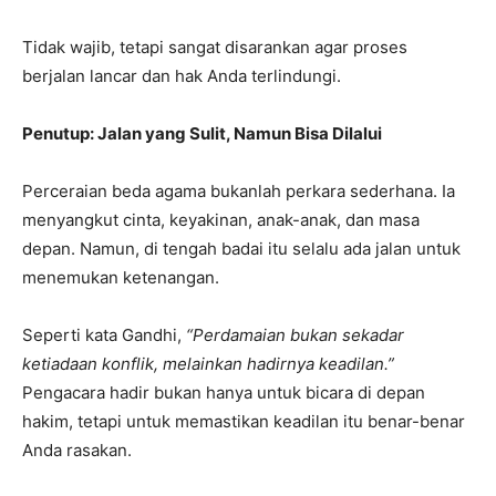
Tidak wajib, tetapi sangat disarankan agar proses
berjalan lancar dan hak Anda terlindungi.
Penutup: Jalan yang Sulit, Namun Bisa Dilalui
Perceraian beda agama bukanlah perkara sederhana. Ia
menyangkut cinta, keyakinan, anak-anak, dan masa
depan. Namun, di tengah badai itu selalu ada jalan untuk
menemukan ketenangan.
Seperti kata Gandhi,
“Perdamaian bukan sekadar
ketiadaan konflik, melainkan hadirnya keadilan.”
Pengacara hadir bukan hanya untuk bicara di depan
hakim, tetapi untuk memastikan keadilan itu benar-benar
Anda rasakan.