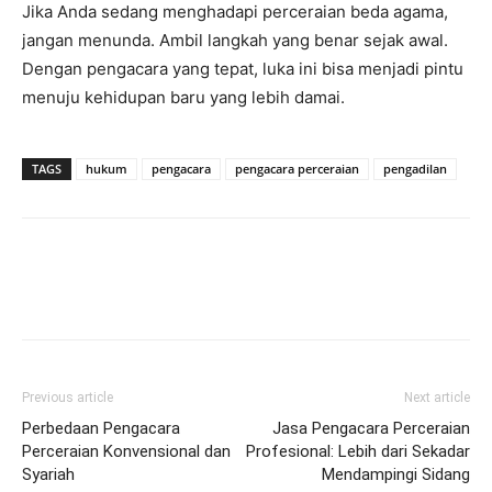
Jika Anda sedang menghadapi perceraian beda agama,
jangan menunda. Ambil langkah yang benar sejak awal.
Dengan pengacara yang tepat, luka ini bisa menjadi pintu
menuju kehidupan baru yang lebih damai.
TAGS
hukum
pengacara
pengacara perceraian
pengadilan
Previous article
Next article
Perbedaan Pengacara
Jasa Pengacara Perceraian
Perceraian Konvensional dan
Profesional: Lebih dari Sekadar
Syariah
Mendampingi Sidang