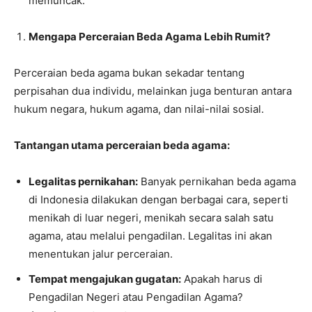
memuncak.
Mengapa Perceraian Beda Agama Lebih Rumit?
Perceraian beda agama bukan sekadar tentang
perpisahan dua individu, melainkan juga benturan antara
hukum negara, hukum agama, dan nilai-nilai sosial.
Tantangan utama perceraian beda agama:
Legalitas pernikahan:
Banyak pernikahan beda agama
di Indonesia dilakukan dengan berbagai cara, seperti
menikah di luar negeri, menikah secara salah satu
agama, atau melalui pengadilan. Legalitas ini akan
menentukan jalur perceraian.
Tempat mengajukan gugatan:
Apakah harus di
Pengadilan Negeri atau Pengadilan Agama?