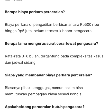
Berapa biaya perkara perceraian?
Biaya perkara di pengadilan berkisar antara Rp500 ribu
hingga Rp5 juta, belum termasuk honor pengacara.
Berapa lama mengurus surat cerai lewat pengacara?
Rata-rata 3–6 bulan, tergantung pada kompleksitas kasus
dan jadwal sidang.
Siapa yang membayar biaya perkara perceraian?
Biasanya pihak penggugat, namun hakim bisa
memutuskan pembagian biaya sesuai kondisi.
Apakah sidang perceraian butuh pengacara?