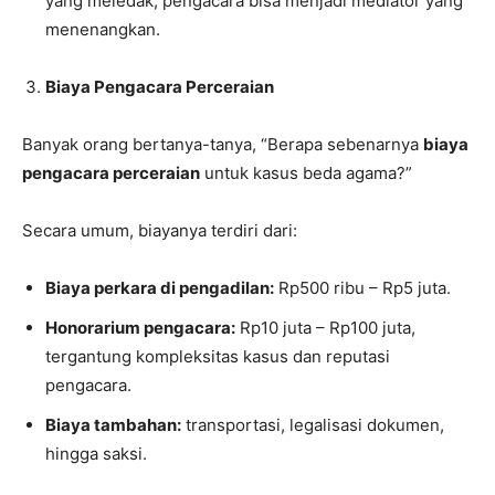
yang meledak, pengacara bisa menjadi mediator yang
menenangkan.
Biaya Pengacara Perceraian
Banyak orang bertanya-tanya, “Berapa sebenarnya
biaya
pengacara perceraian
untuk kasus beda agama?”
Secara umum, biayanya terdiri dari:
Biaya perkara di pengadilan:
Rp500 ribu – Rp5 juta.
Honorarium pengacara:
Rp10 juta – Rp100 juta,
tergantung kompleksitas kasus dan reputasi
pengacara.
Biaya tambahan:
transportasi, legalisasi dokumen,
hingga saksi.