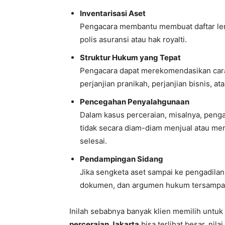
Inventarisasi Aset
Pengacara membantu membuat daftar leng
polis asuransi atau hak royalti.
Struktur Hukum yang Tepat
Pengacara dapat merekomendasikan cara
perjanjian pranikah, perjanjian bisnis,
Pencegahan Penyalahgunaan
Dalam kasus perceraian, misalnya, pen
tidak secara diam-diam menjual atau m
selesai.
Pendampingan Sidang
Jika sengketa aset sampai ke pengadila
dokumen, dan argumen hukum tersampai
Inilah sebabnya banyak klien memilih untuk
perceraian Jakarta
bisa terlihat besar, nil