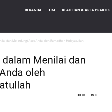
BERANDA
TIM
KEAHLIAN & AREA PRAKTIK
ilai dan Melindungi Aset Anda oleh Ramadhan Hidayatullah
 dalam Menilai dan
 Anda oleh
tullah
81
0