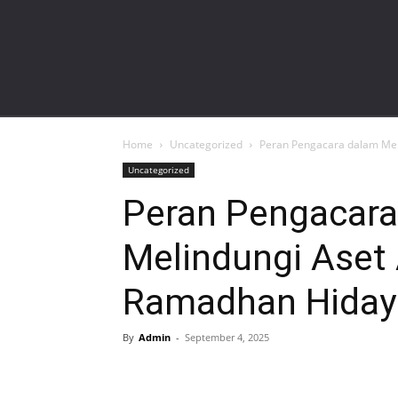
gardalawoffice.co.id
Home
Uncategorized
Peran Pengacara dalam Men
Uncategorized
Peran Pengacara
Melindungi Aset
Ramadhan Hidaya
By
Admin
-
September 4, 2025