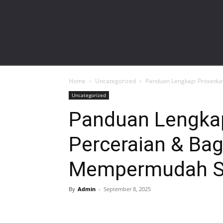
gardalawoffice.co.id
Home
Uncategorized
Panduan Lengkap: Prosedu
Uncategorized
Panduan Lengkap
Perceraian & Ba
Mempermudah Se
By
Admin
-
September 8, 2025