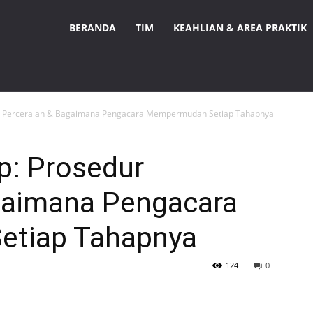
BERANDA
TIM
KEAHLIAN & AREA PRAKTIK
r Perceraian & Bagaimana Pengacara Mempermudah Setiap Tahapnya
: Prosedur
gaimana Pengacara
tiap Tahapnya
124
0