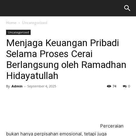
Home
Uncategorized
Uncategorized
Menjaga Keuangan Pribadi
Selama Proses Cerai
Berlangsung oleh Ramadhan
Hidayatullah
By
Admin
-
September 4, 2025
74
0
Perceraian
bukan hanya perpisahan emosional, tetapi juga