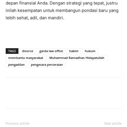
depan finansial Anda. Dengan strategi yang tepat, justru
inilah kesempatan untuk membangun pondasi baru yang
lebih sehat, adil, dan mandiri.
TAGS
divorce
garda law office
hakim
hukum
membantu masyarakat
Muhammad Ramadhan Hidayatullah
pengadilan
pengecara perceraian
Previous article
Next article